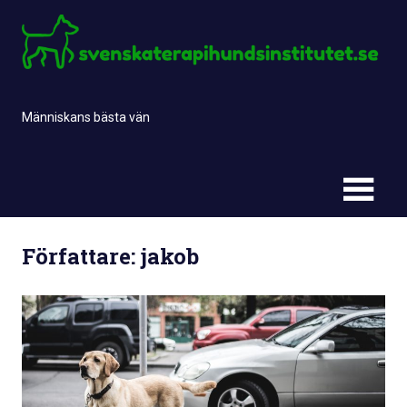
Skip
to
content
Människans bästa vän
Författare:
jakob