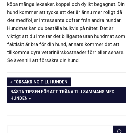
köpa många leksaker, koppel och dylikt begagnat. Din
hund kommer att tycka att det är ännu mer roligt då
det medföljer intressanta dofter från andra hundar.
Hundmat kan du beställa bulkvis på nätet. Det är
viktigt att du inte tar det billigaste utan hundmat som
faktiskt är bra för din hund, annars kommer det att
tillkomma dyra veterinärskostnader förr eller senare.
Se även till att försäkra din hund.
Inläggsnavigering
PREVIOUS
FÖRSÄKRING TILL HUNDEN
POST:
NEXT
BÄSTA TIPSEN FÖR ATT TRÄNA TILLSAMMANS MED
POST:
HUNDEN