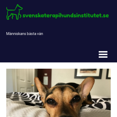
Skip
to
content
Människans bästa vän