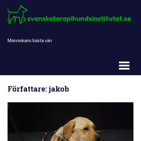
Skip
to
content
Människans bästa vän
Författare:
jakob