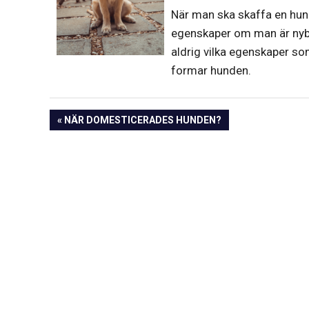
När man ska skaffa en hund
egenskaper om man är nybö
aldrig vilka egenskaper s
formar hunden.
Inläggsnavigering
PREVIOUS
NÄR DOMESTICERADES HUNDEN?
POST: