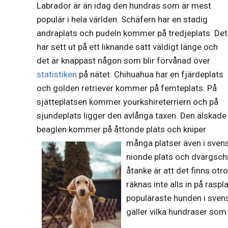
Labrador är än idag den hundras som är mest
populär i hela världen. Schäfern har en stadig
andraplats och pudeln kommer på tredjeplats. Det
har sett ut på ett liknande sätt väldigt länge och
det är knappast någon som blir förvånad över
statistiken
på nätet. Chihuahua har en fjärdeplats
och golden retriever kommer på femteplats. På
sjätteplatsen kommer yourkshireterriern och på
sjundeplats ligger den avlånga taxen. Den älskade
beaglen kommer på åttonde plats och kniper
många platser även i sven
nionde plats och dvärgsch
åtanke är att det finns ot
räknas inte alls in på rasp
populäraste hunden i svens
gäller vilka hundraser som 