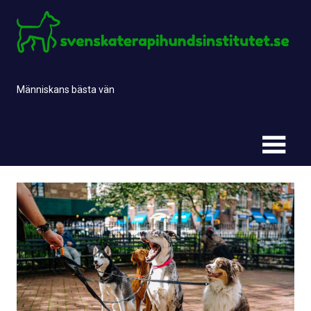
Skip
to
content
Människans bästa vän