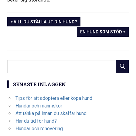
Inläggsnavigering
PREVIOUS
VILL DU STÄLLA UT DIN HUND?
POST:
NEXT
EN HUND SOM STÖD
POST:
SENASTE INLÄGGEN
Tips för att adoptera eller köpa hund
Hundar och människor
Att tänka på innan du skaffar hund
Har du tid för hund?
Hundar och renovering