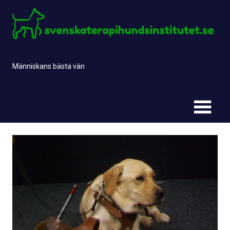
Skip
to
content
Människans bästa vän