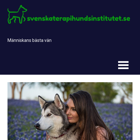
Skip
to
content
Människans bästa vän