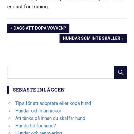
endast för träning.
Inläggsnavigering
PREVIOUS
DAGS ATT DÖPA VOVVEN?
POST:
NEXT
HUNDAR SOM INTE SKÄLLER
POST:
SENASTE INLÄGGEN
Tips för att adoptera eller köpa hund
Hundar och människor
Att tänka på innan du skaffar hund
Har du tid för hund?
Hundar och renovering