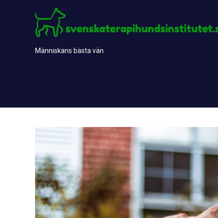
Skip
to
content
Människans bästa vän