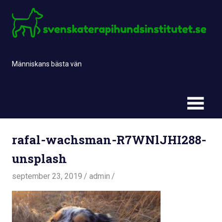
Skip
to
content
Människans bästa vän
rafal-wachsman-R7WNlJHI288-
unsplash
september 23, 2019
admin