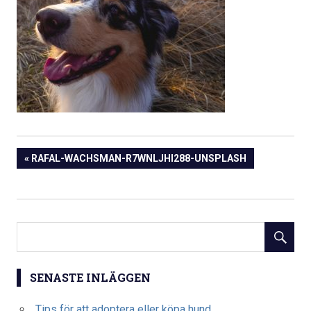
Inläggsnavigering
PREVIOUS
RAFAL-WACHSMAN-R7WNLJHI288-UNSPLASH
POST:
SENASTE INLÄGGEN
Tips för att adoptera eller köpa hund