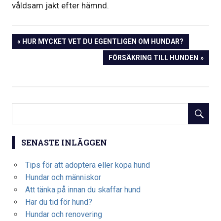
våldsam jakt efter hämnd.
Inläggsnavigering
PREVIOUS
HUR MYCKET VET DU EGENTLIGEN OM HUNDAR?
POST:
NEXT
FÖRSÄKRING TILL HUNDEN
POST:
SENASTE INLÄGGEN
Tips för att adoptera eller köpa hund
Hundar och människor
Att tänka på innan du skaffar hund
Har du tid för hund?
Hundar och renovering