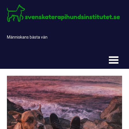
Skip
to
content
Människans bästa vän